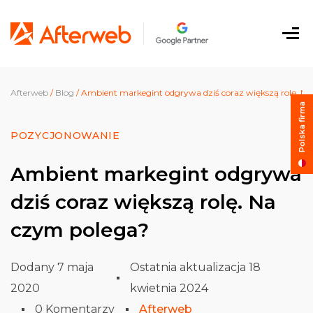
Przejdź do
treści
Me
Afterweb
/
Blog
/
Ambient markegint odgrywa dziś coraz większą rolę. N
Polska firma
POZYCJONOWANIE
Ambient markegint odgrywa
dziś coraz większą rolę. Na
czym polega?
Dodany 7 maja
Ostatnia aktualizacja 18
2020
kwietnia 2024
0 Komentarzy
Afterweb