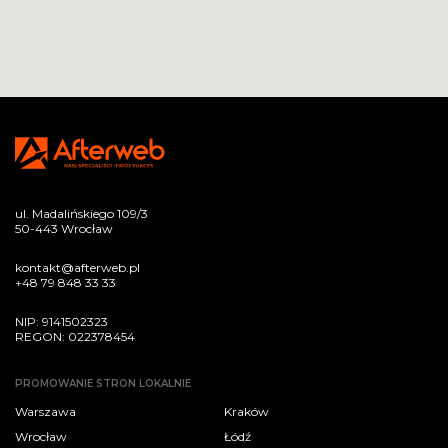
ul. Madalińskiego 109/3
50-443 Wrocław
kontakt@afterweb.pl
+48 79 848 33 33
NIP: 9141502323
REGON: 022378454
PROMOWANIE STRON LOKALNIE
Warszawa
Kraków
Wrocław
Łódź