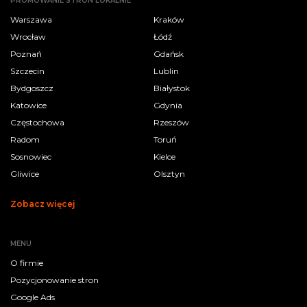
PROMOWANIE STRON LOKALNIE
Warszawa
Kraków
Wrocław
Łódź
Poznań
Gdańsk
Szczecin
Lublin
Bydgoszcz
Białystok
Katowice
Gdynia
Częstochowa
Rzeszów
Radom
Toruń
Sosnowiec
Kielce
Gliwice
Olsztyn
Zobacz więcej
MENU
O firmie
Pozycjonowanie stron
Google Ads