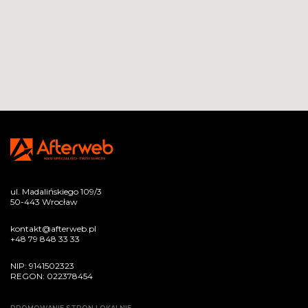
ul. Madalińskiego 109/3
50-443 Wrocław
kontakt@afterweb.pl
+48 79 848 33 33
NIP: 9141502323
REGON: 022378454