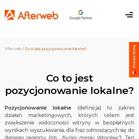
Przejdź do
?>
treści
Me
Polska firma
Afterweb
/
Co to jest pozycjonowanie lokalne?
Co to jest
pozycjonowanie lokalne?
Pozycjonowanie lokalne
(definicja) to zakres
działań marketingowych, których celem jest
zwiększenie widoczności witryny w bezpłatnych
wynikach wyszukiwania, dla fraz odnoszących się do
danego regionu (np.
„fryzjer męski Wrocław”
). Ten