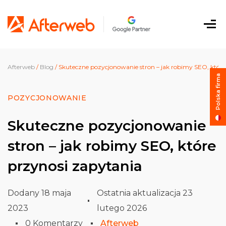
Przejdź do
treści
Me
Afterweb
/
Blog
/
Skuteczne pozycjonowanie stron – jak robimy SEO, które
Polska firma
POZYCJONOWANIE
Skuteczne pozycjonowanie
stron – jak robimy SEO, które
przynosi zapytania
Dodany 18 maja
Ostatnia aktualizacja 23
2023
lutego 2026
0 Komentarzy
Afterweb